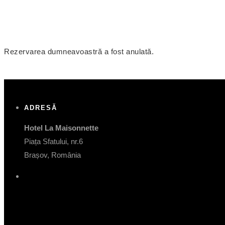
Rezervarea dumneavoastră a fost anulată.
ADRESĂ
Hotel La Maisonnette
Piața Sfatului, nr.6
Brașov, România